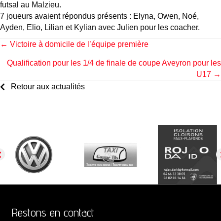
futsal au Malzieu.
7 joueurs avaient répondus présents : Elyna, Owen, Noé,
Ayden, Elio, Lilian et Kylian avec Julien pour les coacher.
Posts
← Victoire à domicile de l’équipe première
Qualification pour les 1/4 de finale de coupe Aveyron pour les
navigation
U17 →
Retour aux actualités
Restons en contact