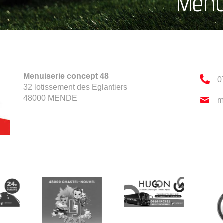
Menu
Menuiserie concept 48
0
32 lotissement des Eglantiers
48000
MENDE
m