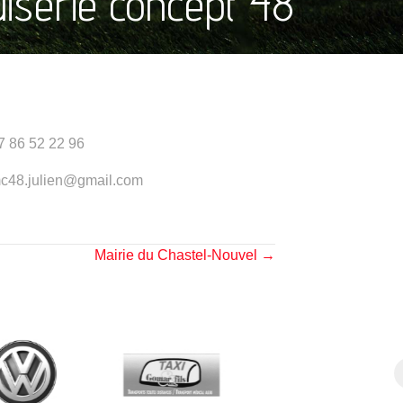
iserie concept 48
7 86 52 22 96
c48.julien@gmail.com
Mairie du Chastel-Nouvel →