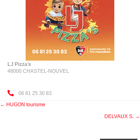
LJ Pizza’s
48000
CHASTEL-NOUVEL
06 81 25 30 83
Posts
← HUGON tourisme
DELVAUX S. →
navigation