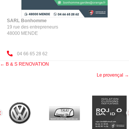
SARL Bonhomme
19 rue des entrepreneurs
48000
MENDE
04 66 65 28 62
Posts
← B & S RENOVATION
Le provençal →
navigation