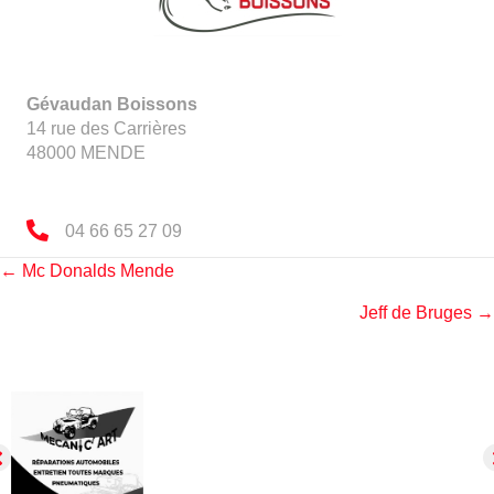
Gévaudan Boissons
14 rue des Carrières
48000
MENDE
04 66 65 27 09
Posts
← Mc Donalds Mende
Jeff de Bruges →
navigation