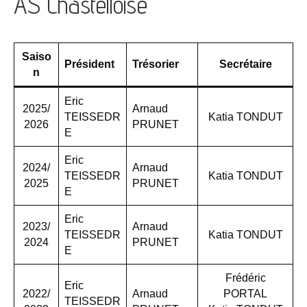
AS Chastelloise
Saiso
Président
Trésorier
Secrétaire
n
Eric
2025/
Arnaud
TEISSEDR
Katia TONDUT
2026
PRUNET
E
Eric
2024/
Arnaud
TEISSEDR
Katia TONDUT
2025
PRUNET
E
Eric
2023/
Arnaud
TEISSEDR
Katia TONDUT
2024
PRUNET
E
Frédéric
Eric
2022/
Arnaud
PORTAL
TEISSEDR