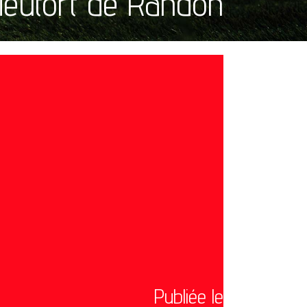
ieutort de Randon
Publiée le