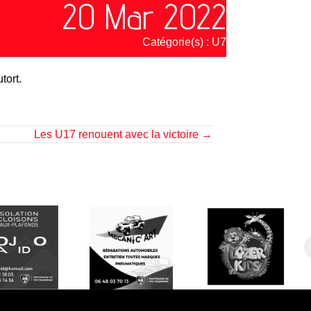
20 Mar 2022
Catégorie(s) :
U7
tort.
Les U17 renouent avec la victoire →