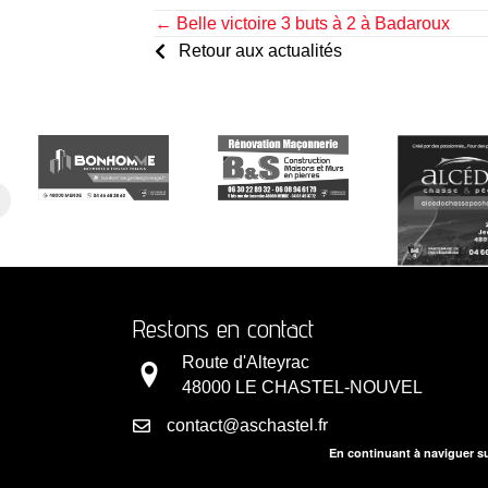
Posts
← Belle victoire 3 buts à 2 à Badaroux
Retour aux actualités
navigation
Restons en contact
Route d'Alteyrac
48000 LE CHASTEL-NOUVEL
contact@aschastel.fr
En continuant à naviguer su