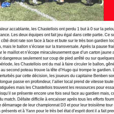
eur accablante, les Chastellois ont perdu 1 but à 0 sur la pelo
ce. Les deux équipes ont fait jeu égal dans cette partie. Ce son
ôté droit rate son face à face et bute sur le très bon gardien l
, mais le ballon s’écrase sur la transversale. Après la pause fr
ar le maillot et n’écope miraculeusement que d’un carton jaune al
dangereux seulement sur coup de pied arrêté ou sur quelques tir
iode, les Chastellois ont du mal à faire circuler le ballon, gênés 
 au second poteau trouve la tête d’Hugo qui trompe le gardien.
Perturbés par cette décision, les joueurs du capitaine Benben so
longue passe en profondeur, l’ailier local prend de vitesse toute 
 fatiguées mais les Chastellois trouvent les ressources pour ess
u’il se présente encore une fois seul face au gardien mais, com
du match. Défaite difficile à encaisser après tous les efforts fo
 démarrage de leur championnat D3 et pour leur troisième tour 
 présents et à Yann pour le très bel état d’esprit dont il a fait