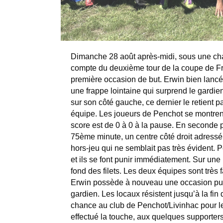
Dimanche 28 août après-midi, sous une chal
compte du deuxième tour de la coupe de Fran
première occasion de but. Erwin bien lancé c
une frappe lointaine qui surprend le gardien
sur son côté gauche, ce dernier le retient p
équipe. Les joueurs de Penchot se montrent 
score est de 0 à 0 à la pause. En seconde pér
75ème minute, un centre côté droit adressé
hors-jeu qui ne semblait pas très évident. 
et ils se font punir immédiatement. Sur une 
fond des filets. Les deux équipes sont très
Erwin possède à nouveau une occasion puisq
gardien. Les locaux résistent jusqu’à la fin 
chance au club de Penchot/Livinhac pour le
effectué la touche, aux quelques supporters