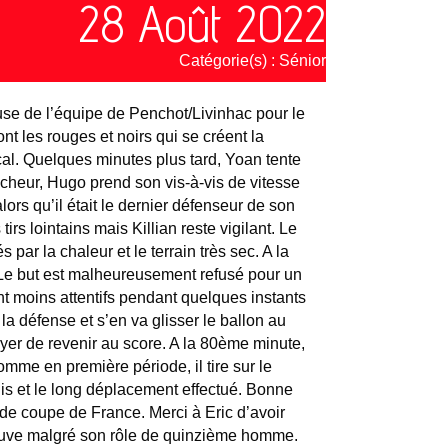
28 Août 2022
Catégorie(s) :
Sénior
use de l’équipe de Penchot/Livinhac pour le
t les rouges et noirs qui se créent la
ocal. Quelques minutes plus tard, Yoan tente
aicheur, Hugo prend son vis-à-vis de vitesse
ors qu’il était le dernier défenseur de son
s lointains mais Killian reste vigilant. Le
par la chaleur et le terrain très sec. A la
 Le but est malheureusement refusé pour un
nt moins attentifs pendant quelques instants
la défense et s’en va glisser le ballon au
ayer de revenir au score. A la 80ème minute,
me en première période, il tire sur le
urnis et le long déplacement effectué. Bonne
de coupe de France. Merci à Eric d’avoir
 preuve malgré son rôle de quinzième homme.