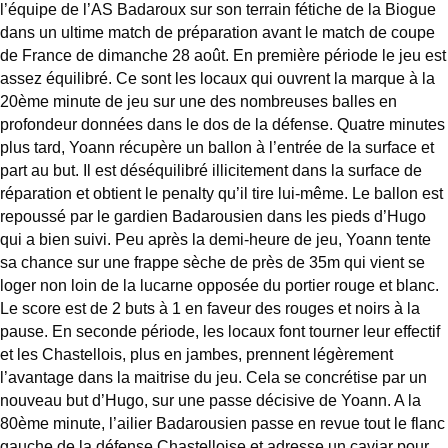
l’équipe de l’AS Badaroux sur son terrain fétiche de la Biogue
dans un ultime match de préparation avant le match de coupe
de France de dimanche 28 août. En première période le jeu est
assez équilibré. Ce sont les locaux qui ouvrent la marque à la
20ème minute de jeu sur une des nombreuses balles en
profondeur données dans le dos de la défense. Quatre minutes
plus tard, Yoann récupère un ballon à l’entrée de la surface et
part au but. Il est déséquilibré illicitement dans la surface de
réparation et obtient le penalty qu’il tire lui-même. Le ballon est
repoussé par le gardien Badarousien dans les pieds d’Hugo
qui a bien suivi. Peu après la demi-heure de jeu, Yoann tente
sa chance sur une frappe sèche de près de 35m qui vient se
loger non loin de la lucarne opposée du portier rouge et blanc.
Le score est de 2 buts à 1 en faveur des rouges et noirs à la
pause. En seconde période, les locaux font tourner leur effectif
et les Chastellois, plus en jambes, prennent légèrement
l’avantage dans la maitrise du jeu. Cela se concrétise par un
nouveau but d’Hugo, sur une passe décisive de Yoann. A la
80ème minute, l’ailier Badarousien passe en revue tout le flanc
gauche de la défense Chastelloise et adresse un caviar pour