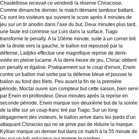
Chastelloise recevait ce vendredi la réserve Chiracoise.
Comme dimanche dernier, le match démarre tambour battant.
Ce sont les visiteurs qui ouvrent le score après 4 minutes de
jeu sur un tir anodin dans l’axe du but. Deux minutes plus tard,
une faute est commise sur Luis dans la surface. Tiago
transforme le penalty. A la 10ème minute, suite à un corner tiré
de la droite vers la gauche, le ballon est repoussé par la
défense, Ladjiko effectue une magnifique reprise de demi-
volée en pleine lucarne. A la demi-heure de jeu, Chirac obtient
un penalty et égalise. Pratiquement sur le coup d’envoi, Erwin
contre un ballon mal sortie par la défense bleue et pousse le
ballon au fond des filets. Peu avant la fin de la première
période, Moctar ouvre son compteur but cette saison, bien servi
par Erwin en profondeur. Deux minutes après la reprise en
seconde période, Erwin marque son deuxième but de la soirée
de la tête sur un coup-franc tiré par Tiago. Sur un long
dégagement des visiteurs, le ballon arrive dans les pieds d’un
attaquant Chiracois qui ne se prive pas de réduire la marque.
Kyllian marque un dernier but dans ce match à la 55 minute de
jeu sur un lob astucieux qui trompe le gardien.