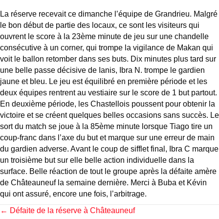
La réserve recevait ce dimanche l’équipe de Grandrieu. Malgré
le bon début de partie des locaux, ce sont les visiteurs qui
ouvrent le score à la 23ème minute de jeu sur une chandelle
consécutive à un corner, qui trompe la vigilance de Makan qui
voit le ballon retomber dans ses buts. Dix minutes plus tard sur
une belle passe décisive de Ianis, Ibra N. trompe le gardien
jaune et bleu. Le jeu est équilibré en première période et les
deux équipes rentrent au vestiaire sur le score de 1 but partout.
En deuxième période, les Chastellois poussent pour obtenir la
victoire et se créent quelques belles occasions sans succès. Le
sort du match se joue à la 85ème minute lorsque Tiago tire un
coup-franc dans l’axe du but et marque sur une erreur de main
du gardien adverse. Avant le coup de sifflet final, Ibra C marque
un troisième but sur elle belle action individuelle dans la
surface. Belle réaction de tout le groupe après la défaite amère
de Châteauneuf la semaine dernière. Merci à Buba et Kévin
qui ont assuré, encore une fois, l’arbitrage.
Posts
← Défaite de la réserve à Châteauneuf