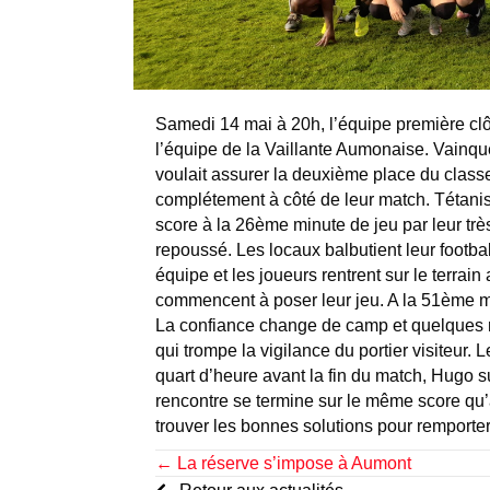
Samedi 14 mai à 20h, l’équipe première cl
l’équipe de la Vaillante Aumonaise. Vainque
voulait assurer la deuxième place du class
complétement à côté de leur match. Tétanisés
score à la 26ème minute de jeu par leur trè
repoussé. Les locaux balbutient leur footba
équipe et les joueurs rentrent sur le terrain
commencent à poser leur jeu. A la 51ème min
La confiance change de camp et quelques m
qui trompe la vigilance du portier visiteur.
quart d’heure avant la fin du match, Hugo su
rencontre se termine sur le même score qu’à 
trouver les bonnes solutions pour remporter
Posts
← La réserve s’impose à Aumont