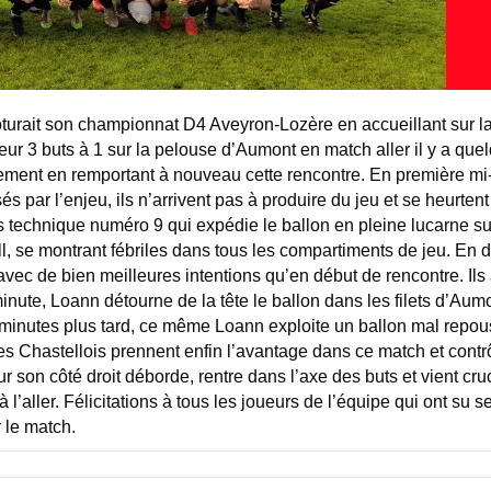
ôturait son championnat D4 Aveyron-Lozère en accueillant sur l
ur 3 buts à 1 sur la pelouse d’Aumont en match aller il y a que
ement en remportant à nouveau cette rencontre. En première mi-
 par l’enjeu, ils n’arrivent pas à produire du jeu et se heurtent
s technique numéro 9 qui expédie le ballon en pleine lucarne su
ll, se montrant fébriles dans tous les compartiments de jeu. En
 avec de bien meilleures intentions qu’en début de rencontre. Ils
ute, Loann détourne de la tête le ballon dans les filets d’Aumon
inutes plus tard, ce même Loann exploite un ballon mal repouss
 Les Chastellois prennent enfin l’avantage dans ce match et cont
r son côté droit déborde, rentre dans l’axe des buts et vient cru
l’aller. Félicitations à tous les joueurs de l’équipe qui ont su s
 le match.