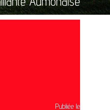
Vaillante Aumonaise
Publiée le