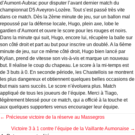
d’Aumont-Aubrac pour disputer l’avant dernier match du
championnat D5 Aveyron-Lozère. Tout s’est passé très vite
dans ce match. Dès la 2ème minute de jeu, sur un ballon mal
repoussé par la défense locale, Hugo, plein axe, lobe le
gardien d’Aumont et ouvre le score pour les rouges et noirs.
Dans la minute qui suit, Hugo, encore lui, récupère la balle sur
son côté droit et part au but pour inscrire un doublé. A la 6ème
minute de jeu, sur ce même côté droit, Hugo bien lancé par
Kylian, prend de vitesse son vis-à-vis et marque un nouveau
but. Il réalise le coup du chapeau. Le score à la mi-temps est
de 3 buts à 0. En seconde période, les Chastellois se montrent
les plus dangereux et obtiennent quelques belles occasions de
but mais sans succès. Le score n’évoluera plus. Match
appliqué de tous les joueurs de l’équipe. Merci à Tiago,
légèrement blessé pour ce match, qui a officié à la touche et
aux quelques supporters venus encourager leur équipe.
Posts
← Précieuse victoire de la réserve au Massegros
Victoire 3 à 1 contre l’équipe de la Vaillante Aumonaise →
navigation