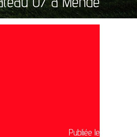
ateau U7 à Mende
Publiée le