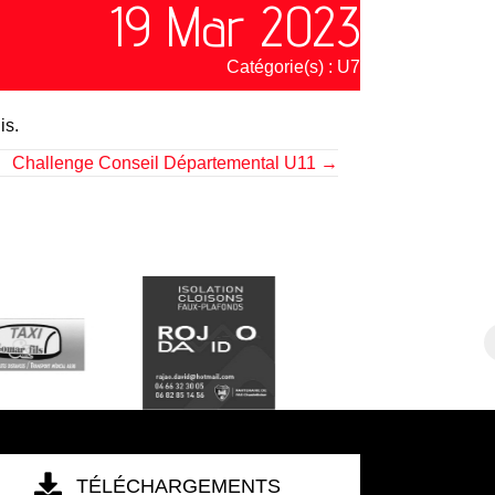
19 Mar 2023
Catégorie(s) :
U7
is.
Challenge Conseil Départemental U11 →
TÉLÉCHARGEMENTS