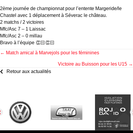
2ème journée de championnat pour l’entente Margeride/le
Chastel avec 1 déplacement à Séverac le château.
2 matchs / 2 victoires
Mfc/Asc 7 – 1 Laissac
Mfc/Asc 2 – 0 millau
Bravo à l’équipe 👏🏻👏🏻
Posts
← Match amical à Marvejols pour les féminines
Victoire au Buisson pour les U15 →
navigation
Retour aux actualités