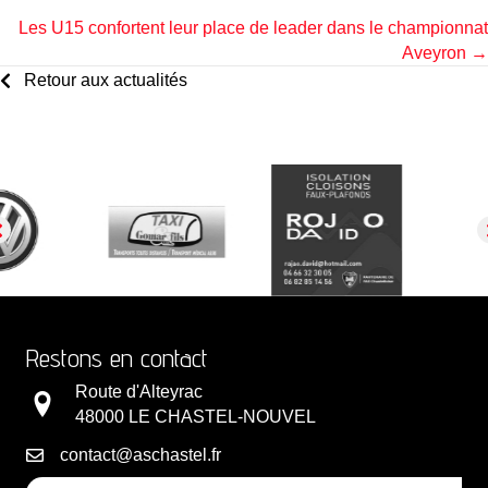
Les U15 confortent leur place de leader dans le championnat
navigation
Aveyron →
Retour aux actualités
Restons en contact
Route d'Alteyrac
48000 LE CHASTEL-NOUVEL
contact@aschastel.fr