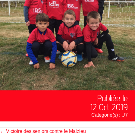
Publiée le
12 Oct 2019
Catégorie(s) :
U7
Posts
← Victoire des seniors contre le Malzieu