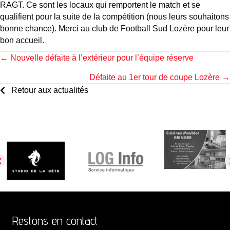
RAGT. Ce sont les locaux qui remportent le match et se
qualifient pour la suite de la compétition (nous leurs souhaitons
bonne chance). Merci au club de Football Sud Lozère pour leur
bon accueil.
Posts
← Nouvelle défaite à l’extérieur pour l’équipe réserve
Défaite au 1er tour de coupe Lozère →
navigation
Retour aux actualités
Restons en contact