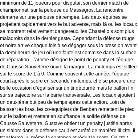
minimum de 11 joueurs pour disputait son dernier match de
championnat, sur la pelouse du Massegros. La rencontre
démarre sur une pelouse détrempée. Les deux équipes se
projettent rapidement vers le but adverse, mais là ou les locaux
se montrent relativement dangereux, les Chastellois sont plus
maladroits dans le dernier geste. Cependant la défense rouge
et noire arrive chaque fois à se dégager sous la pression avant
la demi-heure de jeu où une faute est commise dans la surface
de réparation. L’arbitre désigne le point de penalty et l’équipe
de Causse Sauveterre ouvre la marque. La mi-temps est sifflée
sur le score de 1 à 0. Comme souvent cette année, l’équipe
court après le score en seconde mi-temps, elle se procure une
belle occasion d’égaliser sur un tir détourné mais le ballon fini
sur sa trajectoire sur la barre transversale. Les locaux ajoutent
un deuxième but peu de temps après cette action. Loin de
baisser les bras, les co-équipiers de Benben remettent le pied
sur le ballon et mettent en souffrance la solide défense de
Causse Sauveterre. Gustave obtient un penalty justifié après
un slalom dans la défense car il est arrêté de manière illicite. Il
transforme lui-même la sentence et réduit le score. On croit