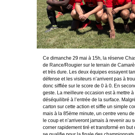
Ce dimanche 29 mai à 15h, la réserve Chast
de Rance/Rougier sur le terrain de Camarè
et très dure. Les deux équipes essayent tan
défense et les visiteurs n’arrivent pas à t
donc sifflée sur le score de 0 à 0. En seco
geste. La meilleure occasion est à mettre à 
déséquilibré à l’entrée de la surface. Malgré
carton sur cette action et siffle un simple
mais à la 85ème minute, un centre venu de l
le coup et n’arriveront jamais à revenir au s
corner rapidement tiré et transformé en but 
se qualifie pour la finale des championnats 