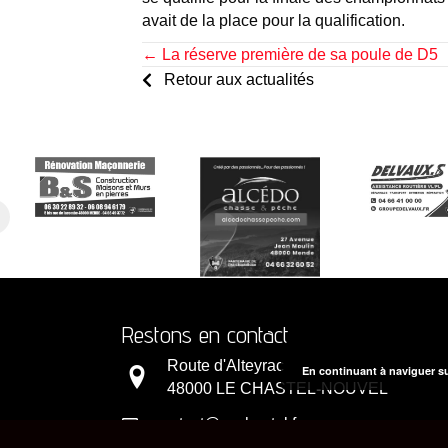
avait de la place pour la qualification.
Posts
← La réserve première de sa poule de D5
Retour aux actualités
navigation
Restons en contact
Route d'Alteyrac
En continuant à naviguer su
48000 LE CHASTEL-NOUVEL
contact@aschastel.fr