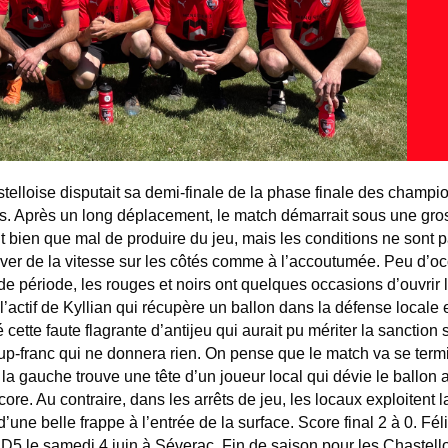
elloise disputait sa demi-finale de la phase finale des champi
s. Après un long déplacement, le match démarrait sous une gros
t bien que mal de produire du jeu, mais les conditions ne sont 
rouver de la vitesse sur les côtés comme à l’accoutumée. Peu d’oc
nde période, les rouges et noirs ont quelques occasions d’ouvrir 
l’actif de Kyllian qui récupère un ballon dans la défense locale 
 cette faute flagrante d’antijeu qui aurait pu mériter la sanction
 coup-franc qui ne donnera rien. On pense que le match va se ter
a gauche trouve une tête d’un joueur local qui dévie le ballon a
core. Au contraire, dans les arrêts de jeu, les locaux exploitent 
d’une belle frappe à l’entrée de la surface. Score final 2 à 0. Fé
D5 le samedi 4 juin à Séverac. Fin de saison pour les Chastellois