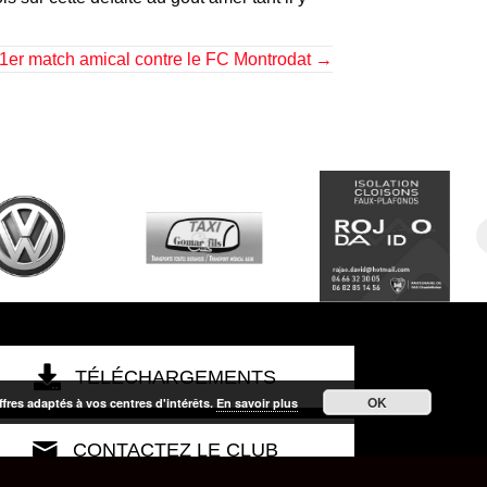
1er match amical contre le FC Montrodat →
TÉLÉCHARGEMENTS
OK
ffres adaptés à vos centres d'intérêts.
En savoir plus
CONTACTEZ LE CLUB