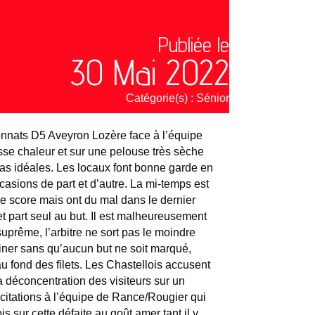
Publiée le
30 Mai 2022
Catégorie(s) :
Sénior
onnats D5 Aveyron Lozère face à l’équipe
se chaleur et sur une pelouse très sèche
pas idéales. Les locaux font bonne garde en
casions de part et d’autre. La mi-temps est
le score mais ont du mal dans le dernier
et part seul au but. Il est malheureusement
 suprême, l’arbitre ne sort pas le moindre
miner sans qu’aucun but ne soit marqué,
u fond des filets. Les Chastellois accusent
la déconcentration des visiteurs sur un
licitations à l’équipe de Rance/Rougier qui
 sur cette défaite au goût amer tant il y