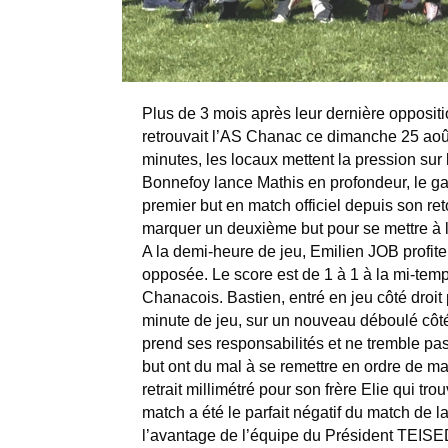
Plus de 3 mois après leur dernière oppositi
retrouvait l’AS Chanac ce dimanche 25 août
minutes, les locaux mettent la pression sur
Bonnefoy lance Mathis en profondeur, le gard
premier but en match officiel depuis son re
marquer un deuxième but pour se mettre à l’
A la demi-heure de jeu, Emilien JOB profite
opposée. Le score est de 1 à 1 à la mi-tem
Chanacois. Bastien, entré en jeu côté droit
minute de jeu, sur un nouveau déboulé côté d
prend ses responsabilités et ne tremble pa
but ont du mal à se remettre en ordre de ma
retrait millimétré pour son frère Elie qui tro
match a été le parfait négatif du match de 
l’avantage de l’équipe du Président TEISED