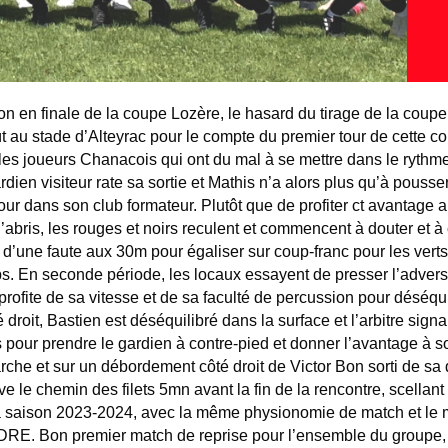
on en finale de la coupe Lozère, le hasard du tirage de la coupe
 au stade d’Alteyrac pour le compte du premier tour de cette co
 les joueurs Chanacois qui ont du mal à se mettre dans le rythm
ien visiteur rate sa sortie et Mathis n’a alors plus qu’à pousser
tour dans son club formateur. Plutôt que de profiter ct avantage
abris, les rouges et noirs reculent et commencent à douter et à
 d’une faute aux 30m pour égaliser sur coup-franc pour les verts 
ps. En seconde période, les locaux essayent de presser l’advers
 profite de sa vitesse et de sa faculté de percussion pour déséqu
roit, Bastien est déséquilibré dans la surface et l’arbitre signal
s pour prendre le gardien à contre-pied et donner l’avantage à 
rche et sur un débordement côté droit de Victor Bon sorti de sa
uve le chemin des filets 5mn avant la fin de la rencontre, scellant
la saison 2023-2024, avec la même physionomie de match et le mê
RE. Bon premier match de reprise pour l’ensemble du groupe, m