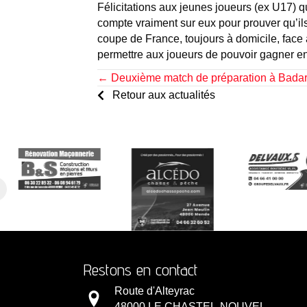
Félicitations aux jeunes joueurs (ex U17) 
compte vraiment sur eux pour prouver qu’il
coupe de France, toujours à domicile, face 
permettre aux joueurs de pouvoir gagner e
Posts
← Deuxième match de préparation à Bada
Retour aux actualités
navigation
Restons en contact
Route d'Alteyrac
48000 LE CHASTEL-NOUVEL