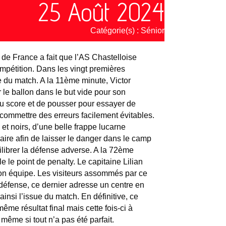
25 Août 2024
Catégorie(s) :
Sénior
 de France a fait que l’AS Chastelloise
mpétition. Dans les vingt premières
e du match. A la 11ème minute, Victor
 le ballon dans le but vide pour son
 au score et de pousser pour essayer de
 commettre des erreurs facilement évitables.
et noirs, d’une belle frappe lucarne
aire afin de laisser le danger dans le camp
ilibrer la défense adverse. A la 72ème
e le point de penalty. Le capitaine Lilian
son équipe. Les visiteurs assommés par ce
 défense, ce dernier adresse un centre en
 ainsi l’issue du match. En définitive, ce
me résultat final mais cette fois-ci à
ême si tout n’a pas été parfait.