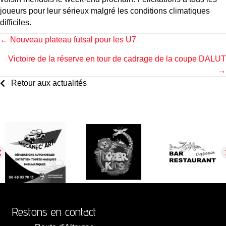
joueurs pour leur sérieux malgré les conditions climatiques
difficiles.
Posts
← Nouveau plateau futsal pour les U7
Victoire de la réserve en tour de cadrage de la coupe DALUT
navigation
→
Retour aux actualités
Restons en contact