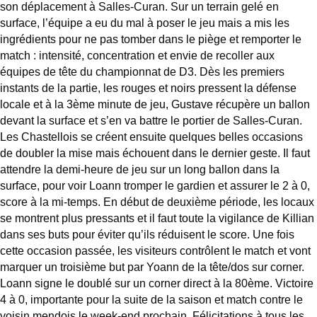
son déplacement à Salles-Curan. Sur un terrain gelé en
surface, l’équipe a eu du mal à poser le jeu mais a mis les
ingrédients pour ne pas tomber dans le piège et remporter le
match : intensité, concentration et envie de recoller aux
équipes de tête du championnat de D3. Dès les premiers
instants de la partie, les rouges et noirs pressent la défense
locale et à la 3ème minute de jeu, Gustave récupère un ballon
devant la surface et s’en va battre le portier de Salles-Curan.
Les Chastellois se créent ensuite quelques belles occasions
de doubler la mise mais échouent dans le dernier geste. Il faut
attendre la demi-heure de jeu sur un long ballon dans la
surface, pour voir Loann tromper le gardien et assurer le 2 à 0,
score à la mi-temps. En début de deuxième période, les locaux
se montrent plus pressants et il faut toute la vigilance de Killian
dans ses buts pour éviter qu’ils réduisent le score. Une fois
cette occasion passée, les visiteurs contrôlent le match et vont
marquer un troisième but par Yoann de la tête/dos sur corner.
Loann signe le doublé sur un corner direct à la 80ème. Victoire
4 à 0, importante pour la suite de la saison et match contre le
voisin mendois le week-end prochain. Félicitations à tous les