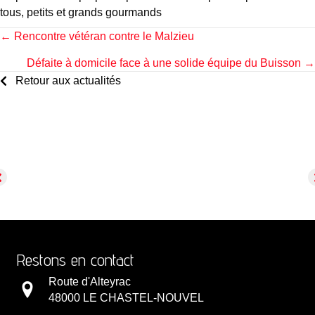
tous, petits et grands gourmands
Posts
← Rencontre vétéran contre le Malzieu
Défaite à domicile face à une solide équipe du Buisson →
navigation
Retour aux actualités
Restons en contact
Route d'Alteyrac
48000 LE CHASTEL-NOUVEL