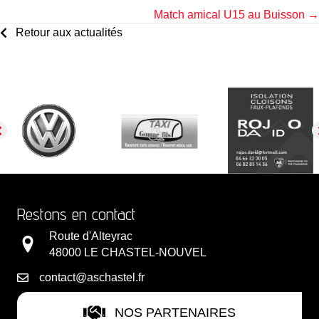
Match amical U15 au Buisson →
navigation
Retour aux actualités
Restons en contact
Route d'Alteyrac
48000 LE CHASTEL-NOUVEL
contact@aschastel.fr
NOS PARTENAIRES