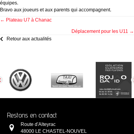
équipes.
Bravo aux joueurs et aux parents qui accompagnent.
Posts
← Plateau U7 à Chanac
Déplacement pour les U11 →
navigation
Retour aux actualités
Restons en contact
Route d'Alteyrac
48000 LE CHASTEL-NOUVEL