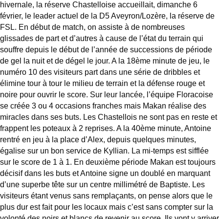
hivernale, la réserve Chastelloise accueillait, dimanche 6
février, le leader actuel de la D5 Aveyron/Lozère, la réserve de
FSL. En début de match, on assiste à de nombreuses
glissades de part et d’autres à cause de l’état du terrain qui
souffre depuis le début de l’année de successions de période
de gel la nuit et de dégel le jour. A la 18ème minute de jeu, le
numéro 10 des visiteurs part dans une série de dribbles et
élimine tour à tour le milieu de terrain et la défense rouge et
noire pour ouvrir le score. Sur leur lancée, l’équipe Floracoise
se créée 3 ou 4 occasions franches mais Makan réalise des
miracles dans ses buts. Les Chastellois ne sont pas en reste et
frappent les poteaux à 2 reprises. A la 40ème minute, Antoine
rentré en jeu à la place d’Alex, depuis quelques minutes,
égalise sur un bon service de Kyllian. La mi-temps est sifflée
sur le score de 1 à 1. En deuxième période Makan est toujours
décisif dans les buts et Antoine signe un doublé en marquant
d’une superbe tête sur un centre millimétré de Baptiste. Les
visiteurs étant venus sans remplaçants, on pense alors que le
plus dur est fait pour les locaux mais c’est sans compter sur la
volonté des noirs et blancs de revenir au score. Ils vont y arriver