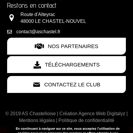
Restons en contact
Route d'Alteyrac
48000 LE CHASTEL-NOUVEL
contact@aschastel.fr
NOS PARTENAIRES
TÉLÉCHARGEMENTS
CONTACTEZ LE CLUB
© 2019 AS Chastelloise | Création
Agence Web Digitalyz
|
Mentions légales
|
Politique de confidentialité
En continuant à naviguer sur ce site, vous acceptez l'utilisation de
cookies pour vous proposer des services et offres adaptés à vos