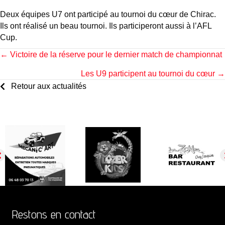
Deux équipes U7 ont participé au tournoi du cœur de Chirac.
Ils ont réalisé un beau tournoi. Ils participeront aussi à l’AFL
Cup.
Posts
← Victoire de la réserve pour le dernier match de championnat
Les U9 participent au tournoi du cœur →
navigation
Retour aux actualités
Restons en contact