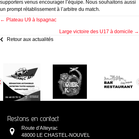
supporters venus encourager l’équipe. Nous souhaitons aussi
un prompt rétablissement à l’arbitre du match.
Posts
← Plateau U9 à Ispagnac
Large victoire des U17 à domicile →
navigation
Retour aux actualités
Restons en contact
Route d'Alteyrac
48000 LE CHASTEL-NOUVEL