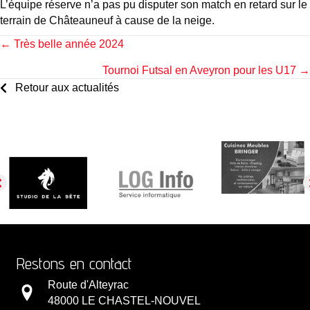
L’équipe réserve n’a pas pu disputer son match en retard sur le
terrain de Châteauneuf à cause de la neige.
Posts
← Très belle année 2024
Tournoi Futsal en Aveyron pour les U17 →
navigation
Retour aux actualités
Restons en contact
Route d'Alteyrac
48000 LE CHASTEL-NOUVEL