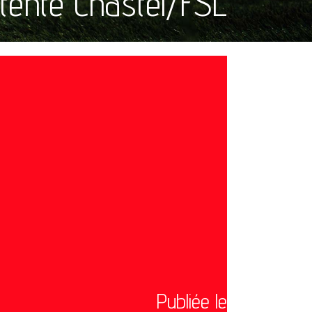
tente Chastel/FSL
Publiée le