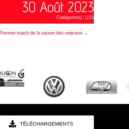
30 Août 2023
Catégorie(s) :
U15
Premier match de la saison des veterans →
TÉLÉCHARGEMENTS