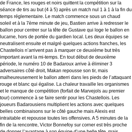
de France, les rouges et noirs quittent la compétition sur la
séance de tirs au but (4 à 5) après un match nul 1 à 1 à la fin du
temps réglementaire. Le match commence sous un chaud
soleil et à la 7ème minute de jeu, Bastien arrive à redresser le
ballon pour centrer sur la tête de Gustave qui loge le ballon en
lucarne, hors de portée du gardien local. Les deux équipes se
neutralisent ensuite et malgré quelques actions franches, les
Chastellois n’arrivent pas à marquer ce deuxième but très
important avant la mi-temps. En tout début de deuxième
période, le numéro 10 de Badaroux arrive à éliminer 3
adversaires côté droit, Makan repousse son tir, mais
malheureusement le ballon atterri dans les pieds de l’attaquant
rouge et blanc qui égalise. La chaleur travaille les organismes
et le manque de compétition (forfait de Marvejols au premier
tour) commence à se faire sentir pour les Chastellois. Les
joueurs Badarousiens multiplient les actions avec quelques
belles combinaisons sur le côté gauche mais Alexis est
intraitable et repousse toutes les offensives. A 5 minutes de la
fin de la rencontre, Victor Bonnefoy sur corner est très proche
de donner l’avantage à son équipe d’une belle tête, mais