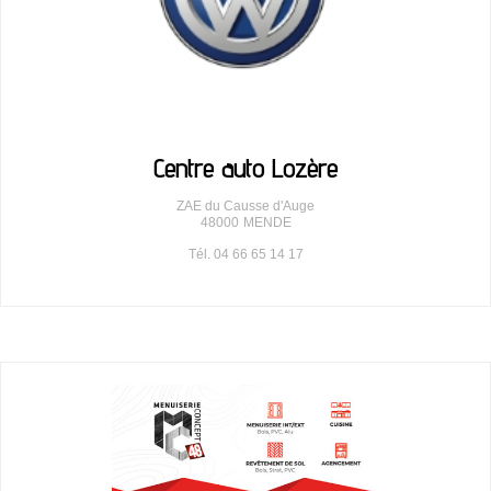
Centre auto Lozère
ZAE du Causse d'Auge
48000
MENDE
Tél. 04 66 65 14 17