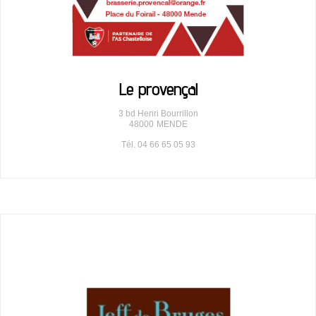
Le provençal
3 bd Henri Bourrillon
48000
MENDE
Tél. 04 66 65 05 93