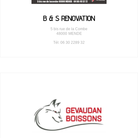
B & S RENOVATION
5 bis rue de la Combe
48000
MENDE
Tél. 06 30 2289 32