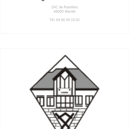
ZAC de Ramilles
48000
Mende
Tél. 04 66 49 10 02