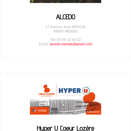
ALCEDO
27 avenue Jean MOULIN
48000
MENDE
Tél. 04 66 32 60 52
Email.
alcedo.mende@gmail.com
Hyper U Coeur Lozère