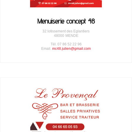
Menuiserie concept 48
32 lotissement des Eglantiers
48000
MENDE
Tél. 07 86 52 22 96
Email.
mc48.julien@gmail.com