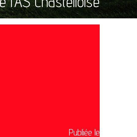
 l’AS Chastelloise
Publiée le