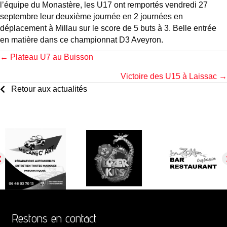
l’équipe du Monastère, les U17 ont remportés vendredi 27
septembre leur deuxième journée en 2 journées en
déplacement à Millau sur le score de 5 buts à 3. Belle entrée
en matière dans ce championnat D3 Aveyron.
Posts
← Plateau U7 au Buisson
Victoire des U15 à Laissac →
navigation
Retour aux actualités
Restons en contact