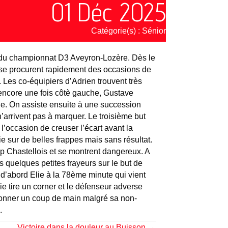
01 Déc 2025
Catégorie(s) :
Sénior
ge du championnat D3 Aveyron-Lozère. Dès le
et se procurent rapidement des occasions de
 Les co-équipiers d’Adrien trouvent très
encore une fois côtè gauche, Gustave
he. On assiste ensuite à une succession
’arrivent pas à marquer. Le troisième but
l’occasion de creuser l’écart avant la
e sur de belles frappes mais sans résultat.
amp Chastellois et se montrent dangereux. A
s quelques petites frayeurs sur le but de
 d’abord Elie à la 78ème minute qui vient
ie tire un corner et le défenseur adverse
 donner un coup de main malgré sa non-
.
Victoire dans la douleur au Buisson →