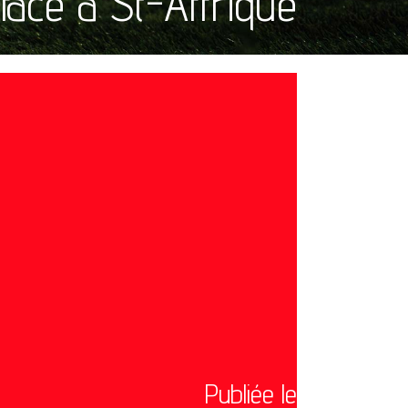
face à St-Affrique
Publiée le