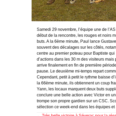
Samedi 29 novembre, l’équipe une de l’AS C
début de la rencontre, les rouges et noirs 
buts. A la 6ème minute, Paul lance Gustave 
souvent des décalages sur les côtés, nota
centre au premier poteau pour Baptiste qui
d’actions dans les 30 m des visiteurs mais 
arrive finalement en fin de première période
pause. Le deuxième mi-temps repart comme la
Cependant, petit à petit le rythme baisse d’
la 66ème minute, ils obtiennent un coup fran
Yann, les locaux marquent deux buts supplém
conclure une belle action avec Victor en une
trompe son propre gardien sur un CSC. Scor
sélection ce week-end dans les équipes et à
← Très belle victoire à Séverac pour la rés