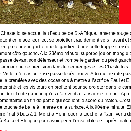
hastelloise accueillait l’équipe de St-Affrique, lanterne rou
mettent en place leur jeu, se projettent rapidement vers l’avant 
en profondeur qui trompe le gardien d’une belle frappe croisée.
mment côté gauche. A la 23ème minute, superbe jeu en triangle 
 passe devant son défenseur et trompe le gardien du pied gauc
par manque de précision dans le dernier geste, les Chastellois n
, Victor d’un astucieuse passe lobée trouve Adri qui ne rate pas 
 première avec des occasions à mettre à l’actif de Paul et Eli
intensité et les visiteurs en profitent pour se projeter dans le c
c direct côté gauche qu’ils n’arrivent à transformer en but. Aprè
entaires en fin de partie qui scellent le score du match. C’est
 touche de balle à l’entrée de la surface. A la 90ème minute, El
e final 5 buts à 1. Merci à Henri pour la touche, à Rami venu
 Katia et Philippe pour avoir gérer l’ensemble de l’après match
erve